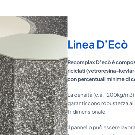
Linea D’Ecò
Recomplax D’ecò è compost
riciclati (vetroresina-kevlar
con percentuali minime di co
La densità (c.a. 1200kg/m3
garantiscono robustezza all
tridimensionale.
Il pannello può essere lavor