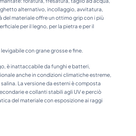
mantate: foratura, fresatura, taglio ad acqua,
eghetto alternativo, incollaggio, avvitatura,
 del materiale offre un ottimo grip con i più
rficiale per il legno, per la pietra e per il
e levigabile con grane grosse e fine.
, è inattaccabile da funghi e batteri,
ionale anche in condizioni climatiche estreme,
a salina. La versione da esterni è composta
ondarie e collanti stabili agli UV e perciò
atica del materiale con esposizione ai raggi