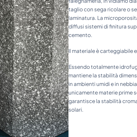
falegnameria, in vidiamo dia
taglio con sega ricolare o s
laminatura. La microporosità
diffusi sistemi di finitura supe
cemento.
Il materiale è carteggiabile 
Essendo totalmente idrofugo
mantiene la stabilità dimens
in ambienti umidi e in nebbi
unicamente materie prime sec
garantisce la stabilità crom
solari.