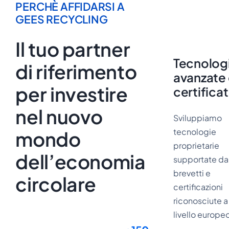
PERCHÈ AFFIDARSI A
GEES RECYCLING
Il tuo partner
Tecnolog
di riferimento
avanzate
per investire
certifica
nel nuovo
Sviluppiamo
tecnologie
mondo
proprietarie
dell’economia
supportate da
brevetti e
circolare
certificazioni
riconosciute a
livello europe