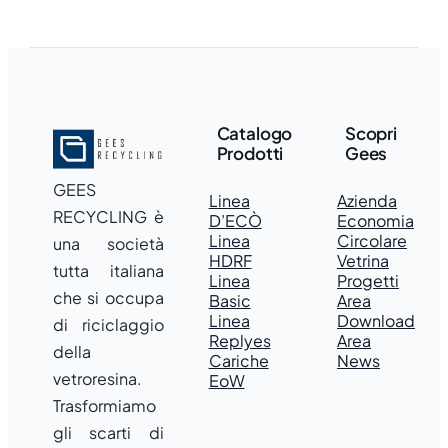
Catalogo
Scopri
Prodotti
Gees
GEES
Linea
Azienda
RECYCLING è
D’ECÒ
Economia
Linea
Circolare
una società
HDRF
Vetrina
tutta italiana
Linea
Progetti
che si occupa
Basic
Area
Linea
Download
di riciclaggio
Replyes
Area
della
Cariche
News
vetroresina.
EoW
Trasformiamo
gli scarti di