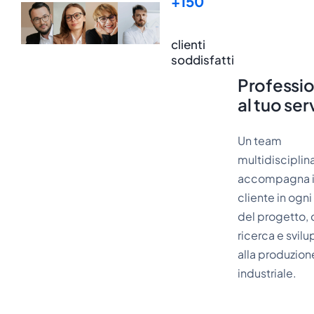
+150
clienti
soddisfatti
Professio
al tuo ser
Un team
multidisciplin
accompagna i
cliente in ogni
del progetto, 
ricerca e svil
alla produzion
industriale.