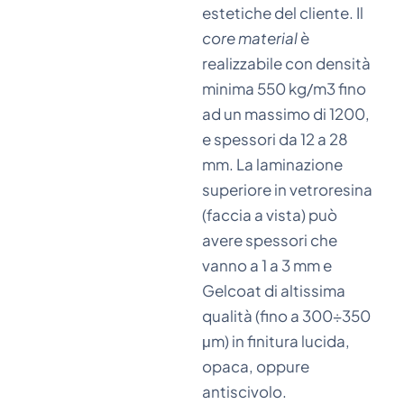
estetiche del cliente. Il
core material
è
realizzabile con densità
minima 550 kg/m3 fino
ad un massimo di 1200,
e spessori da 12 a 28
mm. La laminazione
superiore in vetroresina
(faccia a vista) può
avere spessori che
vanno a 1 a 3 mm e
Gelcoat di altissima
qualità (fino a 300÷350
μm) in finitura lucida,
opaca, oppure
antiscivolo.