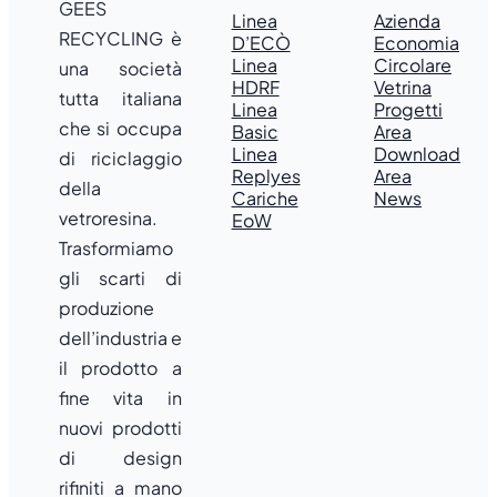
GEES
Linea
Azienda
RECYCLING è
D’ECÒ
Economia
Linea
Circolare
una società
HDRF
Vetrina
tutta italiana
Linea
Progetti
che si occupa
Basic
Area
Linea
Download
di riciclaggio
Replyes
Area
della
Cariche
News
vetroresina.
EoW
Trasformiamo
gli scarti di
produzione
dell’industria e
il prodotto a
fine vita in
nuovi prodotti
di design
rifiniti a mano