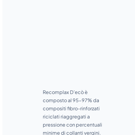
Linea
D’ECÒ
Recomplax D’ecò è
composto al 95-97% da
compositi fibro-rinforzati
riciclati riaggregati a
pressione con percentuali
minime di collanti vergini.