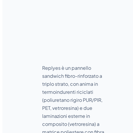
Linea
REPLYES
Replyes è un pannello
sandwich fibro-rinforzato a
triplo strato, con anima in
termoindurenti riciclati
(poliuretano rigiro PUR/PIR,
PET, vetroresina) e due
laminazioni esterne in
composito (vetroresina) a
matrice poliestere con fibra