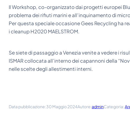
Il Workshop, co-organizzato dai progetti europei B
problema dei rifiuti marini e all’inquinamento di micr
Per questa speciale occasione Gees Recycling ha rea
i cleanup H2020 MAELSTROM.
Se siete di passaggio a Venezia venite a vedere i r
ISMAR collocata all’interno dei capannoni della “Novi
nelle scelte degli allestimenti interni.
30 Maggio 2024
admin
Categoria:
Ar
Data pubblicazione:
Autore: