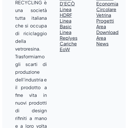
RECYCLING è
D’ECÒ
Economia
Linea
Circolare
una società
HDRF
Vetrina
tutta italiana
Linea
Progetti
che si occupa
Basic
Area
Linea
Download
di riciclaggio
Replyes
Area
della
Cariche
News
vetroresina.
EoW
Trasformiamo
gli scarti di
produzione
dell’industria e
il prodotto a
fine vita in
nuovi prodotti
di design
rifiniti a mano
e a loro volta